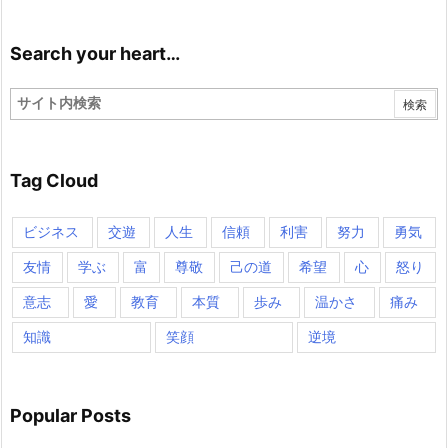
Search your heart…
Tag Cloud
ビジネス
交遊
人生
信頼
利害
努力
勇気
友情
学ぶ
富
尊敬
己の道
希望
心
怒り
意志
愛
教育
本質
歩み
温かさ
痛み
知識
笑顔
逆境
Popular Posts