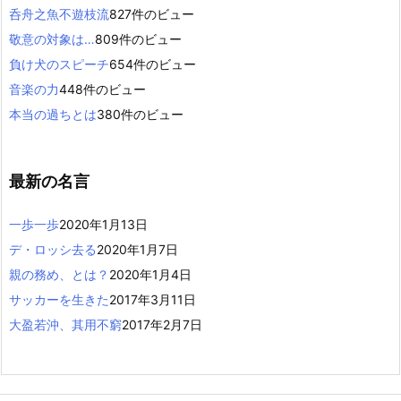
呑舟之魚不遊枝流
827件のビュー
敬意の対象は…
809件のビュー
負け犬のスピーチ
654件のビュー
音楽の力
448件のビュー
本当の過ちとは
380件のビュー
最新の名言
一歩一歩
2020年1月13日
デ・ロッシ去る
2020年1月7日
親の務め、とは？
2020年1月4日
サッカーを生きた
2017年3月11日
大盈若沖、其用不窮
2017年2月7日