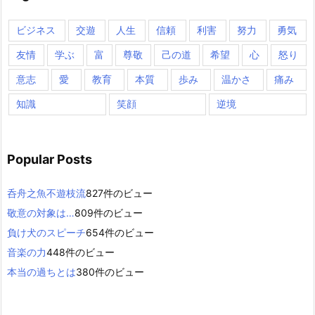
ビジネス
交遊
人生
信頼
利害
努力
勇気
友情
学ぶ
富
尊敬
己の道
希望
心
怒り
意志
愛
教育
本質
歩み
温かさ
痛み
知識
笑顔
逆境
Popular Posts
呑舟之魚不遊枝流
827件のビュー
敬意の対象は…
809件のビュー
負け犬のスピーチ
654件のビュー
音楽の力
448件のビュー
本当の過ちとは
380件のビュー