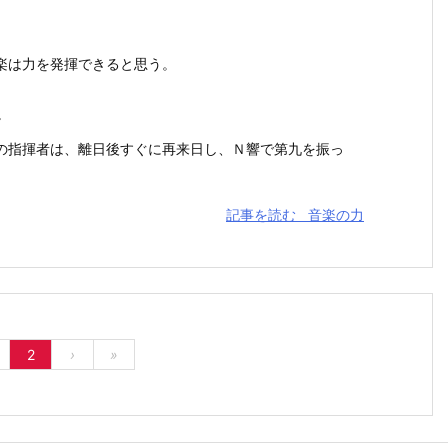
楽は力を発揮できると思う。
。
指揮者は、離日後すぐに再来日し、Ｎ響で第九を振っ
記事を読む
音楽の力
2
›
»