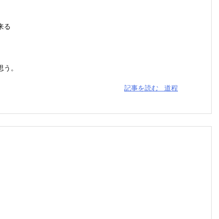
来る
思う。
記事を読む
道程