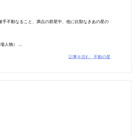
確乎不動なること、満点の群星中、他に比類なきあの星の
人物） ...
記事を読む
不動の星