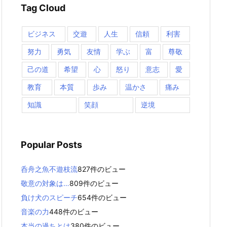
Tag Cloud
ビジネス
交遊
人生
信頼
利害
努力
勇気
友情
学ぶ
富
尊敬
己の道
希望
心
怒り
意志
愛
教育
本質
歩み
温かさ
痛み
知識
笑顔
逆境
Popular Posts
呑舟之魚不遊枝流
827件のビュー
敬意の対象は…
809件のビュー
負け犬のスピーチ
654件のビュー
音楽の力
448件のビュー
本当の過ちとは
380件のビュー