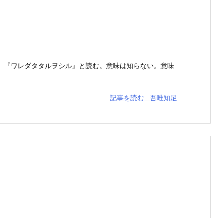
。『ワレダタタルヲシル』と読む。意味は知らない。意味
記事を読む
吾唯知足