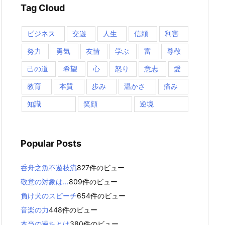
Tag Cloud
ビジネス
交遊
人生
信頼
利害
努力
勇気
友情
学ぶ
富
尊敬
己の道
希望
心
怒り
意志
愛
教育
本質
歩み
温かさ
痛み
知識
笑顔
逆境
Popular Posts
呑舟之魚不遊枝流
827件のビュー
敬意の対象は…
809件のビュー
負け犬のスピーチ
654件のビュー
音楽の力
448件のビュー
本当の過ちとは
380件のビュー