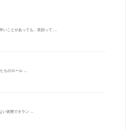
ときも辛いことがあっても、笑顔って ...
 子供たちのロール ...
契約もない状態でオラン ...