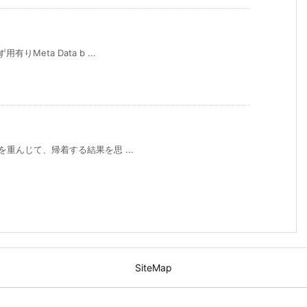
有りMeta Data b ...
機のみを重んじて、帰着する結果を思 ...
SiteMap